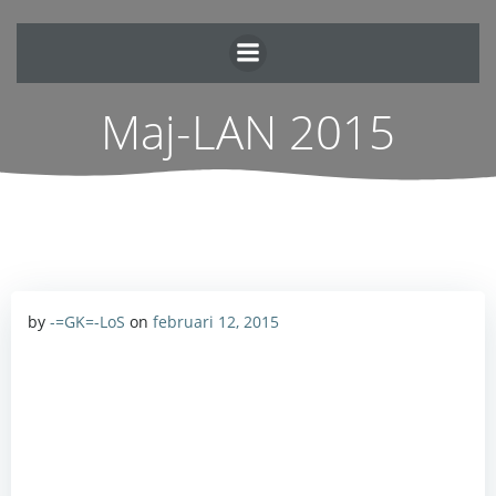
Hoppa
till
innehåll
Maj-LAN 2015
by
-=GK=-LoS
on
februari 12, 2015