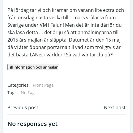
På lördag tar vi och kramar om varann lite extra och
från onsdag nästa vecka till 1 mars vrålar vi fram
Sverige under VM i Falun! Men det är inte därför du
ska läsa detta … det är ju så att anmälningarna till
2015 års majlan är släppta. Datumet är den 15 maj
då vi åter öppnar portarna till vad som troligtvis är
det bästa LANet i världen! Så vad väntar du på?!
Till information och anmälan
Categories:
Front Page
Tags:
No Tag
Post
Post
Previous post
Next post
navigation
navigation
No responses yet